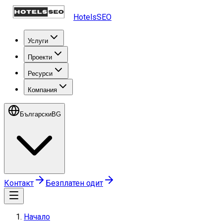
HotelsSEO
Услуги
Проекти
Ресурси
Компания
Български
BG
Контакт
Безплатен одит
Начало