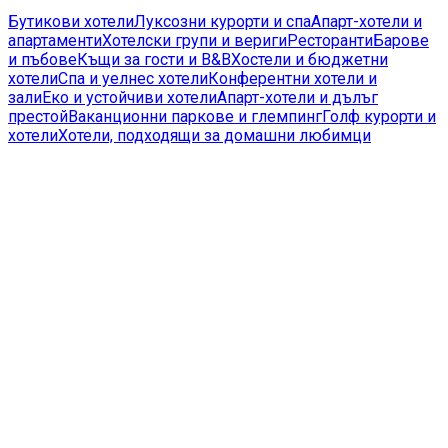
Бутикови хотели
Луксозни курорти и спа
Апарт-хотели и
апартаменти
Хотелски групи и вериги
Ресторанти
Барове
и пъбове
Къщи за гости и B&B
Хостели и бюджетни
хотели
Спа и уелнес хотели
Конферентни хотели и
зали
Еко и устойчиви хотели
Апарт-хотели и дълъг
престой
Ваканционни паркове и глемпинг
Голф курорти и
хотели
Хотели, подходящи за домашни любимци