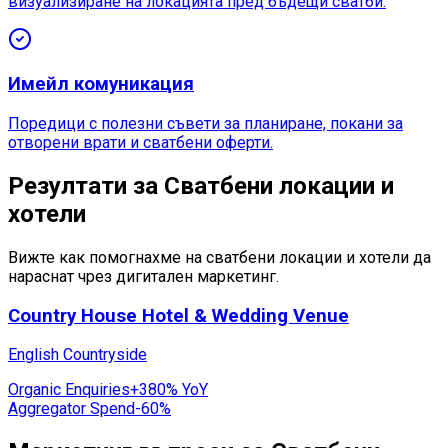
визуализиране на локацията пред бъдещи сватби.
Имейл комуникация
Поредици с полезни съвети за планиране, покани за
отворени врати и сватбени оферти.
Резултати за Сватбени локации и
хотели
Вижте как помогнахме на сватбени локации и хотели да
нараснат чрез дигитален маркетинг.
Country House Hotel & Wedding Venue
English Countryside
Organic Enquiries
+380% YoY
Aggregator Spend
-60%