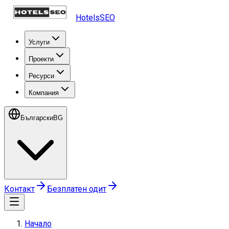
HotelsSEO
Услуги
Проекти
Ресурси
Компания
Български
BG
Контакт
Безплатен одит
Начало