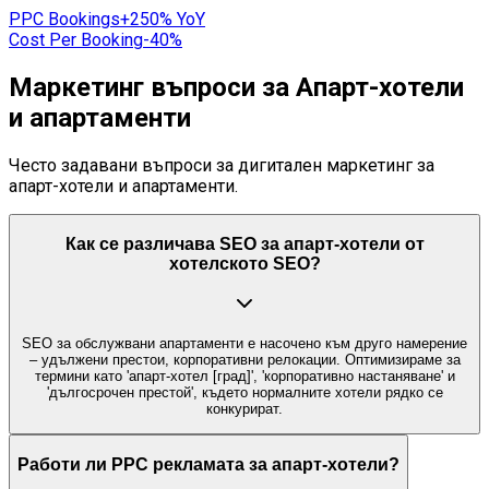
PPC Bookings
+250% YoY
Cost Per Booking
-40%
Маркетинг въпроси за Апарт-хотели
и апартаменти
Често задавани въпроси за дигитален маркетинг за
апарт-хотели и апартаменти.
Как се различава SEO за апарт-хотели от
хотелското SEO?
SEO за обслужвани апартаменти е насочено към друго намерение
– удължени престои, корпоративни релокации. Оптимизираме за
термини като 'апарт-хотел [град]', 'корпоративно настаняване' и
'дългосрочен престой', където нормалните хотели рядко се
конкурират.
Работи ли PPC рекламата за апарт-хотели?