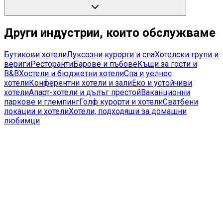
Други индустрии, които обслужваме
Бутикови хотели
Луксозни курорти и спа
Хотелски групи и
вериги
Ресторанти
Барове и пъбове
Къщи за гости и
B&B
Хостели и бюджетни хотели
Спа и уелнес
хотели
Конферентни хотели и зали
Еко и устойчиви
хотели
Апарт-хотели и дълъг престой
Ваканционни
паркове и глемпинг
Голф курорти и хотели
Сватбени
локации и хотели
Хотели, подходящи за домашни
любимци