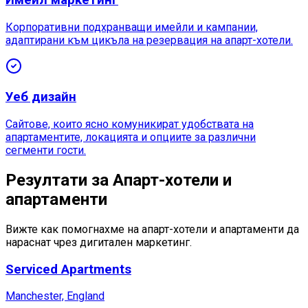
Имейл маркетинг
Корпоративни подхранващи имейли и кампании,
адаптирани към цикъла на резервация на апарт-хотели.
Уеб дизайн
Сайтове, които ясно комуникират удобствата на
апартаментите, локацията и опциите за различни
сегменти гости.
Резултати за Апарт-хотели и
апартаменти
Вижте как помогнахме на апарт-хотели и апартаменти да
нараснат чрез дигитален маркетинг.
Serviced Apartments
Manchester, England