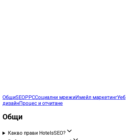
7
Секции за услуги и процеси
26+
Отговори в целия обхват
Общи
SEO
PPC
Социални мрежи
Имейл маркетинг
Уеб
дизайн
Процес и отчитане
Общи
Какво прави HotelsSEO?