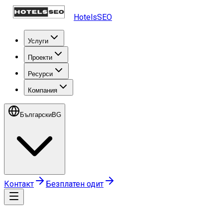
HotelsSEO
Услуги
Проекти
Ресурси
Компания
Български
BG
Контакт
Безплатен одит
Начало