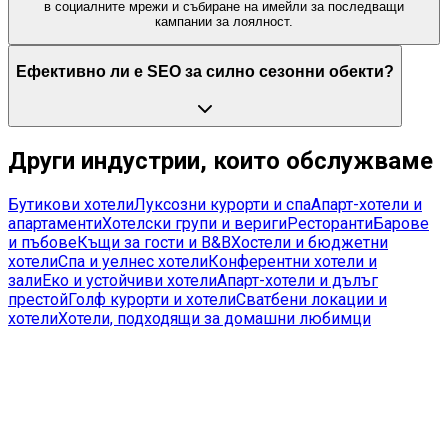
в социалните мрежи и събиране на имейли за последващи
кампании за лоялност.
Ефективно ли е SEO за силно сезонни обекти?
Други индустрии, които обслужваме
Бутикови хотели
Луксозни курорти и спа
Апарт-хотели и
апартаменти
Хотелски групи и вериги
Ресторанти
Барове
и пъбове
Къщи за гости и B&B
Хостели и бюджетни
хотели
Спа и уелнес хотели
Конферентни хотели и
зали
Еко и устойчиви хотели
Апарт-хотели и дълъг
престой
Голф курорти и хотели
Сватбени локации и
хотели
Хотели, подходящи за домашни любимци