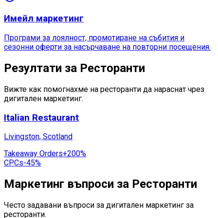
Имейл маркетинг
Програми за лоялност, промотиране на събития и
сезонни оферти за насърчаване на повторни посещения.
Резултати за Ресторанти
Вижте как помогнахме на ресторанти да нараснат чрез
дигитален маркетинг.
Italian Restaurant
Livingston, Scotland
Takeaway Orders
+200%
CPCs
-45%
Маркетинг въпроси за Ресторанти
Често задавани въпроси за дигитален маркетинг за
ресторанти.