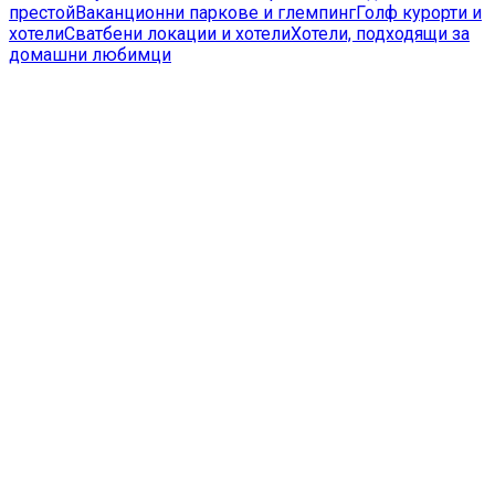
престой
Ваканционни паркове и глемпинг
Голф курорти и
хотели
Сватбени локации и хотели
Хотели, подходящи за
домашни любимци