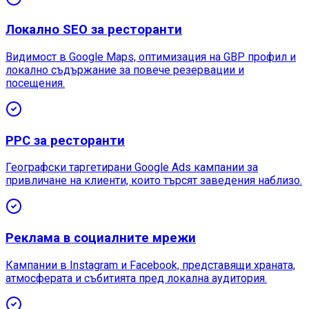
Локално SEO за ресторанти
Видимост в Google Maps, оптимизация на GBP профил и
локално съдържание за повече резервации и
посещения.
PPC за ресторанти
Географски таргетирани Google Ads кампании за
привличане на клиенти, които търсят заведения наблизо.
Реклама в социалните мрежи
Кампании в Instagram и Facebook, представящи храната,
атмосферата и събитията пред локална аудитория.