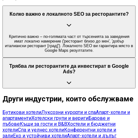
Колко важно е локалното SEO за ресторантите?
Критично важно – по-голямата част от търсенията за заведения
имат локално намерение ('ресторант близо до мен', 'добър
италиански ресторант [град]'). Локалното SEO ви гарантира място в
Google Maps резултатите.
Трябва ли ресторантите да инвестират в Google
Ads?
Други индустрии, които обслужваме
Бутикови хотели
Луксозни курорти и спа
Апарт-хотели и
апартаменти
Хотелски групи и вериги
Барове и
пъбове
Къщи за гости и B&B
Хостели и бюджетни
хотели
Спа и уелнес хотели
Конферентни хотели и
зали
Еко и устойчиви хотели
Апарт-хотели и дълъг