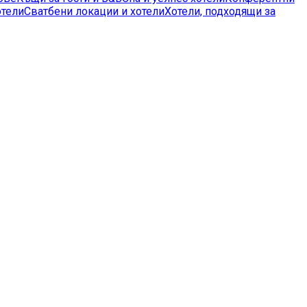
отели
Сватбени локации и хотели
Хотели, подходящи за