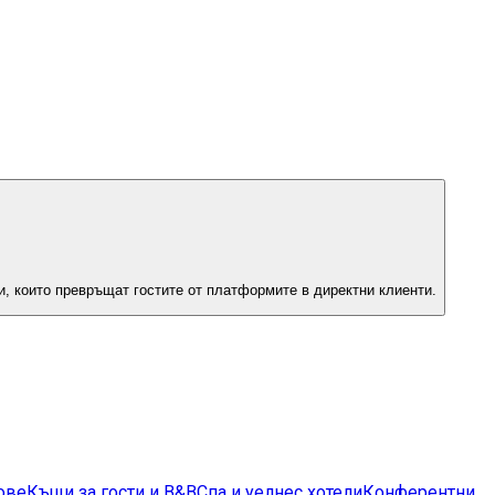
и, които превръщат гостите от платформите в директни клиенти.
ове
Къщи за гости и B&B
Спа и уелнес хотели
Конферентни