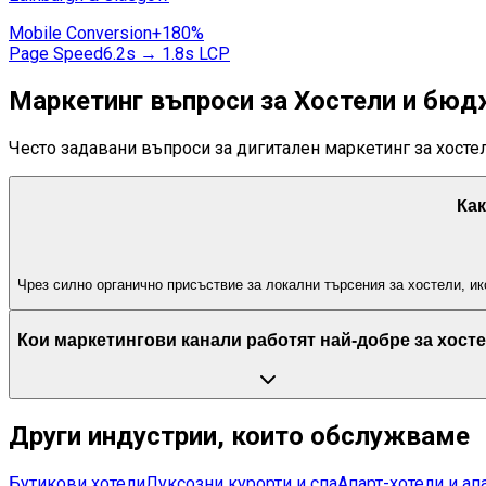
Mobile Conversion
+180%
Page Speed
6.2s → 1.8s LCP
Маркетинг въпроси за Хостели и бюд
Често задавани въпроси за дигитален маркетинг за хосте
Как
Чрез силно органично присъствие за локални търсения за хостели, и
Кои маркетингови канали работят най-добре за хост
Други индустрии, които обслужваме
Бутикови хотели
Луксозни курорти и спа
Апарт-хотели и ап