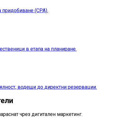
 придобиване (CPA).
ественици в етапа на планиране.
ялност, водещи до директни резервации.
тели
араснат чрез дигитален маркетинг.