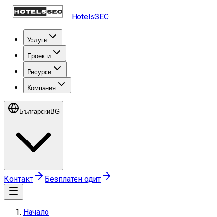
HotelsSEO
Услуги
Проекти
Ресурси
Компания
Български
BG
Контакт
Безплатен одит
Начало