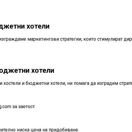
юджетни хотели
 изграждаме маркетингови стратегии, които стимулират ди
бюджетни хотели
и хостели и бюджетни хотели, ни помага да изградим страте
.com за заетост.
ително ниска цена на придобиване.