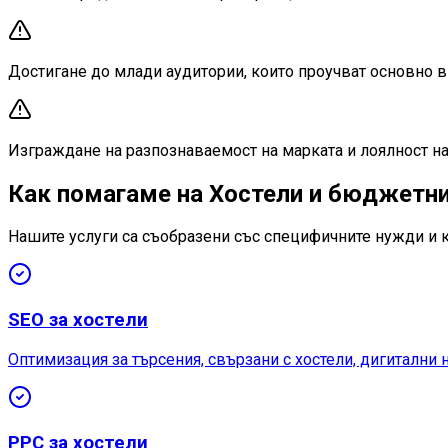
Достигане до млади аудитории, които проучват основно 
Изграждане на разпознаваемост на марката и лоялност на
Как помагаме на Хостели и бюджетни
Нашите услуги са съобразени със специфичните нужди и 
SEO за хостели
Оптимизация за търсения, свързани с хостели, дигиталн
PPC за хостели