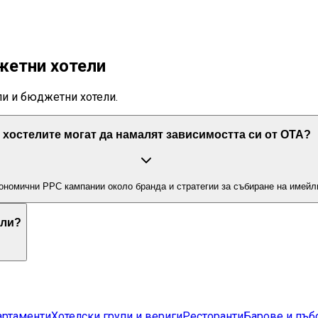
жетни хотели
ли и бюджетни хотели.
 хостелите могат да намалят зависимостта си от OTA?
кономични PPC кампании около бранда и стратегии за събиране на имейл
ели?
артаменти
Хотелски групи и вериги
Ресторанти
Барове и пъб