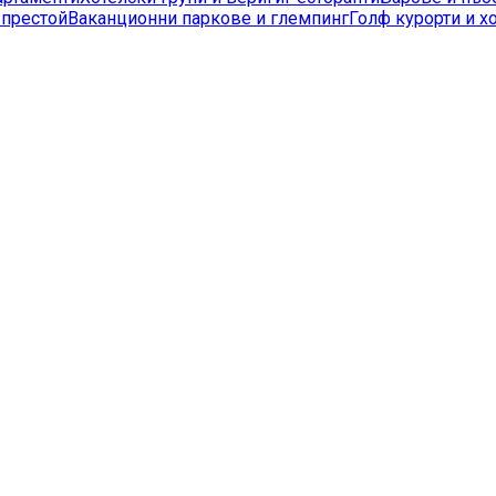
 престой
Ваканционни паркове и глемпинг
Голф курорти и х