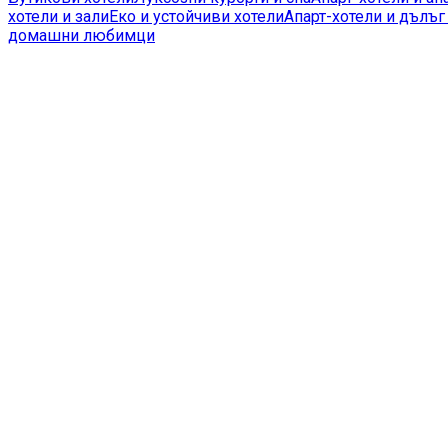
хотели и зали
Еко и устойчиви хотели
Апарт-хотели и дълъг
домашни любимци