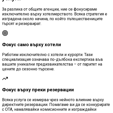
За разлика от общите агенции, ние се фокусираме
изключително върху хотелиерството. Всяка стратегия е
изградена около начина, по който пътешествениците
търсят и резервират.
Фокус само върху хотели
Работим изключително с хотели и курорти. Тази
специализация означава по-дълбока експертиза във
вашите уникални предизвикателства – от паритет на
цените до сезонно търсене.
Фокус върху преки резервации
Всяка услуга се измерва чрез нейното влияние върху
директните резервации. Помагаме ви да се конкурирате
с OTA, намалявайки комисионните и изграждайки