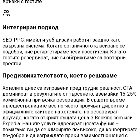
връзки с гостите.
Интегриран подход
SEO, PPC, имейл и уеб дизайн работят заедно като
свързана система. Когато органичното класиране се
подобри, ние ретаргетираме тези посетители. Когато
гостите резервират, ние ги обгрижваме за повторни
престои.
Предизвикателството, което решаваме
Хотелите днес са изправени пред трудна реалност: OTA
доминират в резултатите от търсенето, вземайки 15-25%
комисионна при всяка резервация. В същото време
пътешествениците все по-често проучват директно в
официалните сайтове на хотелите, но резервират
другаде, когато открият същата цена в Booking.com или
Expedia. Нашите услуги адресират цялата фуния –
помагаме ви да се класирате по-високо, да конвертирате
по-добре и да изграждате преки взаимоотношения с