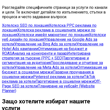
Разгледайте специфичните страници за услуги по канали
и цели. Те включват детайли по изпълнението, стъпки в
процеса и често задавани въпроси.
Хотелско SEO по локация
Хотелска PPC реклама по
локация
Хотелска реклама в социалните мрежи по
локация
Хотелски имейл маркетинг по локация
Хотелски
уеб дизайн по локация
Управление на Google Ads за
хотели
Управление на Bing Ads за хотели
Управление на
Hotel Ads кампании
Оптимизация на бюджет и
ROAS
Анализ на конкуренти и пазар
Интегрирана
стратегия за търсене (PPC + SEO)
Таргетиране и
сегментация на аудитория
Проследяване и отчитане за
хотели
Управление на Meta Ads за хотели
Оптимизация на
бюджет в социални мрежи
Пазарни проучвания в
социални мрежи
Pinterest реклама за хотели
TikTok
реклама за хотели
Таргетиране в социални мрежи
Off-
Page SEO за хотели
Планиране на уебсайт (Website
Planner)
Защо хотелите избират нашите
услуги