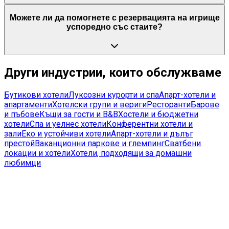
Можете ли да помогнете с резервацията на игрище
успоредно със стаите?
Други индустрии, които обслужваме
Бутикови хотели
Луксозни курорти и спа
Апарт-хотели и
апартаменти
Хотелски групи и вериги
Ресторанти
Барове
и пъбове
Къщи за гости и B&B
Хостели и бюджетни
хотели
Спа и уелнес хотели
Конферентни хотели и
зали
Еко и устойчиви хотели
Апарт-хотели и дълъг
престой
Ваканционни паркове и глемпинг
Сватбени
локации и хотели
Хотели, подходящи за домашни
любимци