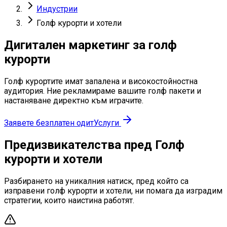
Индустрии
Голф курорти и хотели
Дигитален маркетинг за голф
курорти
Голф курортите имат запалена и високостойностна
аудитория. Ние рекламираме вашите голф пакети и
настаняване директно към играчите.
Заявете безплатен одит
Услуги
Предизвикателства пред Голф
курорти и хотели
Разбирането на уникалния натиск, пред който са
изправени голф курорти и хотели, ни помага да изградим
стратегии, които наистина работят.