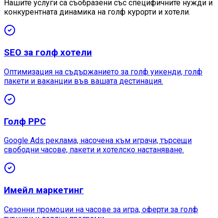
Нашите услуги са съобразени със специфичните нужди и
конкурентната динамика на голф курорти и хотели.
SEO за голф хотели
Оптимизация на съдържанието за голф уикенди, голф
пакети и ваканции във вашата дестинация.
Голф PPC
Google Ads реклама, насочена към играчи, търсещи
свободни часове, пакети и хотелско настаняване.
Имейл маркетинг
Сезонни промоции на часове за игра, оферти за голф