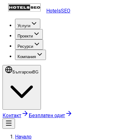
HotelsSEO
Услуги
Проекти
Ресурси
Компания
Български
BG
Контакт
Безплатен одит
Начало