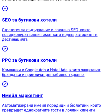
SEO за бутикови хотели
Стратегия за съдържание и локално SEO, които
позиционират вашия имот като водещ авторитет в
дестинацията.
PPC за бутикови хотели
Кампании в Google Ads и Hotel Ads, които защитават
бранда ви и привличат рентабилно търсене.
Имейл маркетинг
Автоматизирани имейл поредици и бюлетини, които
превръщат еднократните гости в лоялни клиенти.