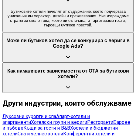
Бутиковите хотели печелят от съдържание, което подчертава
уникалния им характер, дизайн и преживявания. Ние изграждаме
стратегии около това, което ви отличава, и таргетираме гости,
търсещи бутиков престой.
Може ли бутиков хотел да се конкурира с вериги в
Google Ads?
Как намалявате зависимостта от OTA за бутикови
хотели?
Други индустрии, които обслужваме
Луксозни курорти и спа
Апарт-хотели и
апартаменти
Хотелски групи и вериги
Ресторанти
Барове
и пъбове
Къщи за гости и B&B
Хостели и бюджетни
хотели
Спа и уелнес хотели
Конферентни хотели и