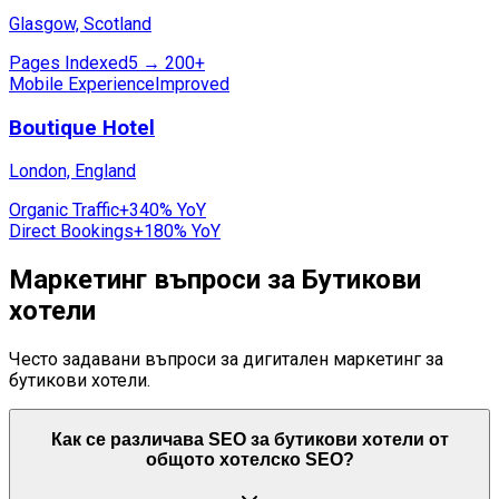
Glasgow, Scotland
Pages Indexed
5 → 200+
Mobile Experience
Improved
Boutique Hotel
London, England
Organic Traffic
+340% YoY
Direct Bookings
+180% YoY
Маркетинг въпроси за Бутикови
хотели
Често задавани въпроси за дигитален маркетинг за
бутикови хотели.
Как се различава SEO за бутикови хотели от
общото хотелско SEO?