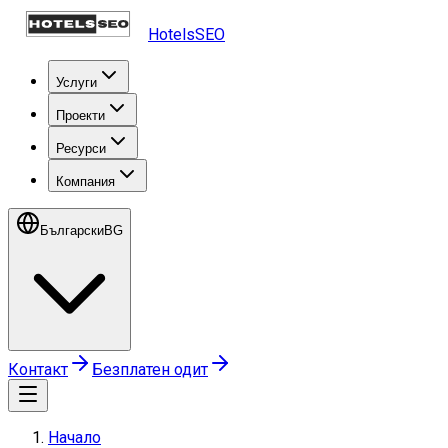
HotelsSEO
Услуги
Проекти
Ресурси
Компания
Български
BG
Контакт
Безплатен одит
Начало