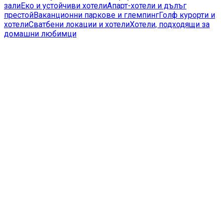
зали
Еко и устойчиви хотели
Апарт-хотели и дълъг
престой
Ваканционни паркове и глемпинг
Голф курорти и
хотели
Сватбени локации и хотели
Хотели, подходящи за
домашни любимци