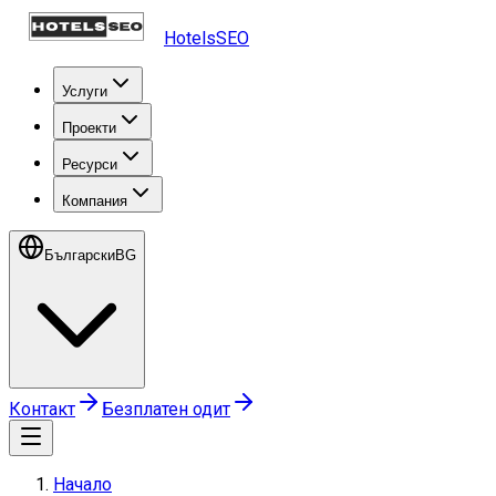
HotelsSEO
Услуги
Проекти
Ресурси
Компания
Български
BG
Контакт
Безплатен одит
Начало