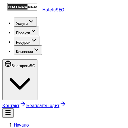
HotelsSEO
Услуги
Проекти
Ресурси
Компания
Български
BG
Контакт
Безплатен одит
Начало