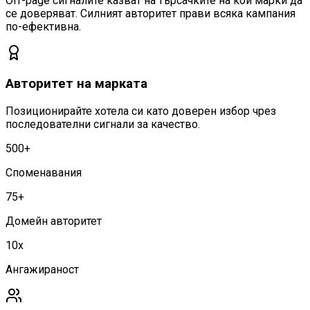
Off-page сигналите казват на търсачките на кои марки да
се доверяват. Силният авторитет прави всяка кампания
по-ефективна.
Авторитет на марката
Позиционирайте хотела си като доверен избор чрез
последователни сигнали за качество.
500+
Споменавания
75+
Домейн авторитет
10x
Ангажираност