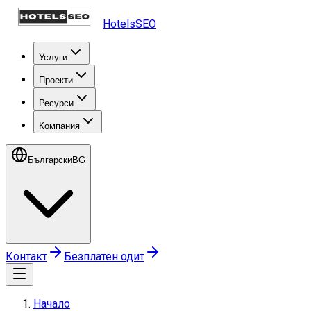
HotelsSEO
Услуги
Проекти
Ресурси
Компания
Български
BG
Контакт
Безплатен одит
Начало