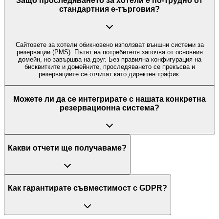
Защо проследяването за хотели е по-трудно от
стандартния е-търговия?
Сайтовете за хотели обикновено използват външни системи за
резервации (PMS). Пътят на потребителя започва от основния
домейн, но завършва на друг. Без правилна конфигурация на
бисквитките и домейните, проследяването се прекъсва и
резервациите се отчитат като директен трафик.
Можете ли да се интегрирате с нашата конкретна
резервационна система?
Какви отчети ще получаваме?
Как гарантирате съвместимост с GDPR?