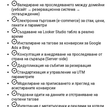
Валидиране на проследяването между домейни
(уебсайт → резервационна система →
потвърждение)
Електронна търговия (e-commerce) за стаи, цени,
пакети и параметри
Създаване на Looker Studio табло в реално
време
Инсталиране на тагове за конверсии за Google
Ads и Bing
Консултация и внедряване на проследяване от
страна на сървъра (Server-side)
Дедупликация на събития за резервация
Стандартизация и управление на UTM
параметрите
Моделиране на приписването и преглед на
асистираните конверсии
Редовни одити на данните и отстраняване на
счупени тагове
Интеграция с метатърсачки и реклами за хотели