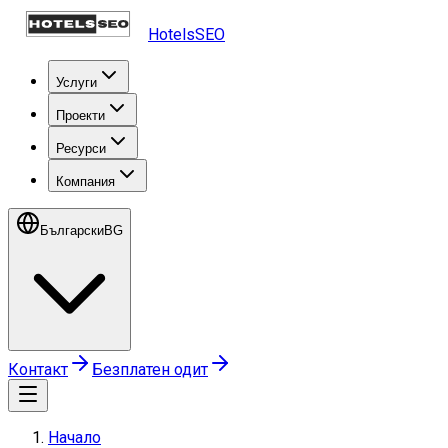
HotelsSEO
Услуги
Проекти
Ресурси
Компания
Български
BG
Контакт
Безплатен одит
Начало