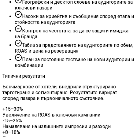
Географски и десктоп слоеве на аудиториите за
ключови пазари
Насоки за криейтив и съобщения според етапа и
стойността на аудиторията
Контрол на честотата, за да се защити имиджа
на бранда
Табла за представянето на аудиториите по обем,
ROAS и цена на резервация
План за постоянно тестване на нови аудитории и
комбинации
Типични резултати
Бенчмаркове от хотели, внедрили структурирано
таргетиране и сегментиране. Резултатите варират
според пазара и първоначалното състояние.
+15–30%
Увеличение на ROAS в ключови кампании
-15–25%
Намаляване на излишните импресии и разходи
+8–18%