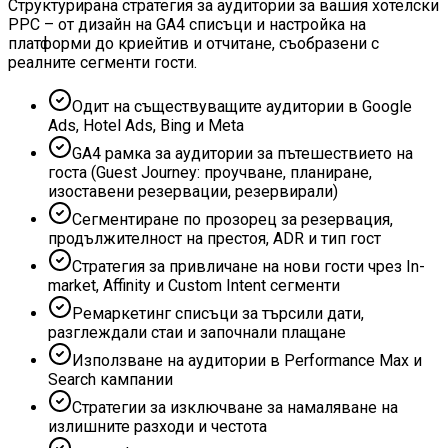
Структурирана стратегия за аудитории за вашия хотелски
PPC – от дизайн на GA4 списъци и настройка на
платформи до криейтив и отчитане, съобразени с
реалните сегменти гости.
Одит на съществуващите аудитории в Google
Ads, Hotel Ads, Bing и Meta
GA4 рамка за аудитории за пътешествието на
госта (Guest Journey: проучване, планиране,
изоставени резервации, резервирали)
Сегментиране по прозорец за резервация,
продължителност на престоя, ADR и тип гост
Стратегия за привличане на нови гости чрез In-
market, Affinity и Custom Intent сегменти
Ремаркетинг списъци за търсили дати,
разглеждали стаи и започнали плащане
Използване на аудитории в Performance Max и
Search кампании
Стратегии за изключване за намаляване на
излишните разходи и честота