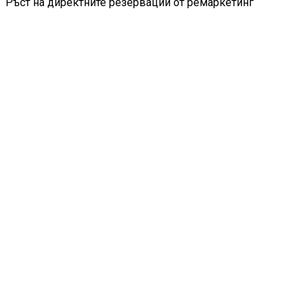
Ръст на директните резервации от ремаркетинг
01
02