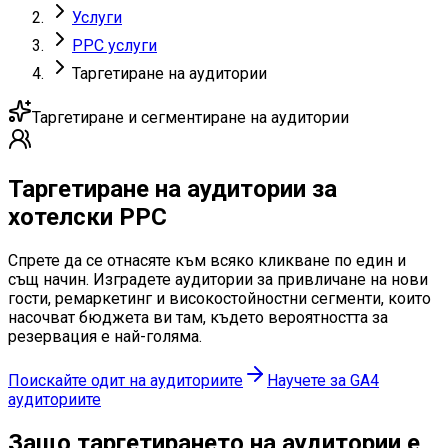
Услуги
PPC услуги
Таргетиране на аудитории
Таргетиране и сегментиране на аудитории
Таргетиране
на аудитории
за
хотелски PPC
Спрете да се отнасяте към всяко кликване по един и
същ начин. Изградете аудитории за привличане на нови
гости, ремаркетинг и високостойностни сегменти, които
насочват бюджета ви там, където вероятността за
резервация е най-голяма.
Поискайте одит на аудиториите
Научете за GA4
аудиториите
Защо таргетирането
на аудитории е