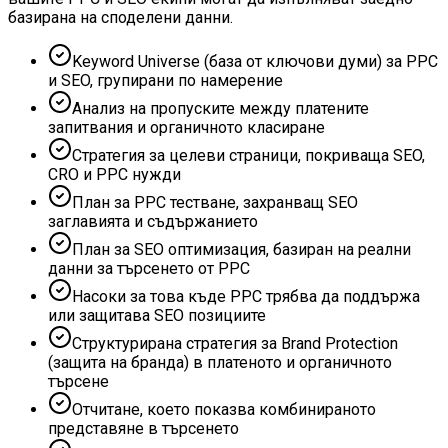
базирана на споделени данни.
Keyword Universe (база от ключови думи) за PPC
и SEO, групирани по намерение
Анализ на пропуските между платените
запитвания и органичното класиране
Стратегия за целеви страници, покриваща SEO,
CRO и PPC нужди
План за PPC тестване, захранващ SEO
заглавията и съдържанието
План за SEO оптимизация, базиран на реални
данни за търсенето от PPC
Насоки за това къде PPC трябва да поддържа
или защитава SEO позициите
Структурирана стратегия за Brand Protection
(защита на бранда) в платеното и органичното
търсене
Отчитане, което показва комбинираното
представяне в търсенето