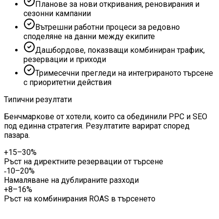
Планове за нови откривания, реновирания и
сезонни кампании
Вътрешни работни процеси за редовно
споделяне на данни между екипите
Дашбордове, показващи комбиниран трафик,
резервации и приходи
Тримесечни прегледи на интегрираното търсене
с приоритетни действия
Типични резултати
Бенчмаркове от хотели, които са обединили PPC и SEO
под единна стратегия. Резултатите варират според
пазара.
+15–30%
Ръст на директните резервации от търсене
‑10–20%
Намаляване на дублираните разходи
+8–16%
Ръст на комбинирания ROAS в търсенето