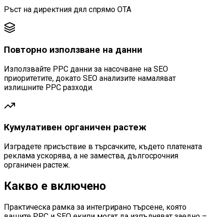
Ръст на директния дял спрямо OTA
Повторно използване на данни
Използвайте PPC данни за насочване на SEO
приоритетите, докато SEO анализите намаляват
излишните PPC разходи.
Кумулативен органичен растеж
Изградете присъствие в търсачките, където платената
реклама ускорява, а не замества, дългосрочния
органичен растеж.
Какво е включено
Практическа рамка за интегрирано търсене, която
вашите PPC и SEO екипи могат да изпълняват заедно –