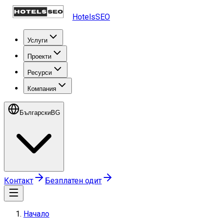
HotelsSEO
Услуги
Проекти
Ресурси
Компания
Български
BG
Контакт
Безплатен одит
Начало