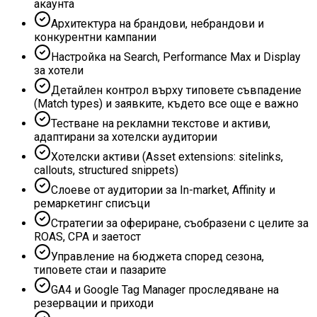
акаунта
Архитектура на брандови, небрандови и
конкурентни кампании
Настройка на Search, Performance Max и Display
за хотели
Детайлен контрол върху типовете съвпадение
(Match types) и заявките, където все още е важно
Тестване на рекламни текстове и активи,
адаптирани за хотелски аудитории
Хотелски активи (Asset extensions: sitelinks,
callouts, structured snippets)
Слоеве от аудитории за In-market, Affinity и
ремаркетинг списъци
Стратегии за офериране, съобразени с целите за
ROAS, CPA и заетост
Управление на бюджета според сезона,
типовете стаи и пазарите
GA4 и Google Tag Manager проследяване на
резервации и приходи