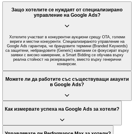
Защо хотелите се нуждаят от специализирано
управление на Google Ads?
Хотелите участват в конкурентни аукциони срещу OTA, големи
вериги и местни конкуренти. Специализираното управление на
Google Ads гарантира, че брандовите термини (Branded Keywords)
са защитени, небрандовите (Generic) кампании се фокусират върху
заявки с високо намерение, а Smart Bidding се обучава върху
реална стойност на резервациите, вместо върху генерични
конверсии.
Можете ли да работите със съществуващи акаунти
в Google Ads?
Как измервате успеха на Google Ads за хотели?
Управлявате ли Performance Max за хотели?