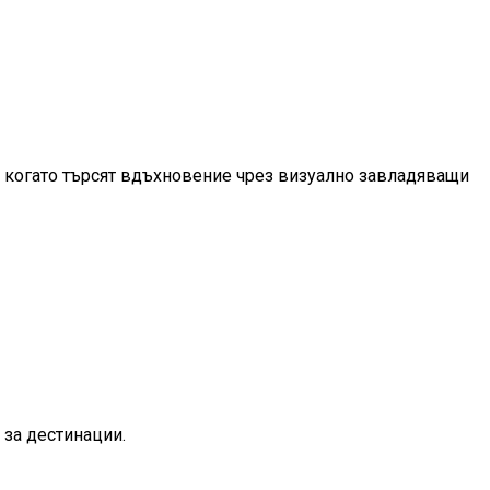
но когато търсят вдъхновение чрез визуално завладяващи
 за дестинации.