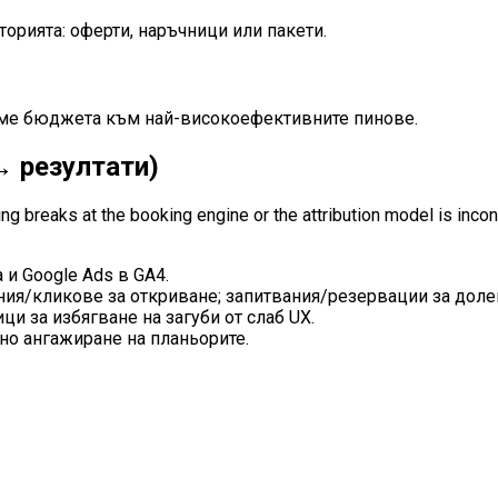
орията: оферти, наръчници или пакети.
аме бюджета към най-високоефективните пинове.
→ резултати)
ng breaks at the booking engine or the attribution model is inco
и Google Ads в GA4.
ния/кликове за откриване; запитвания/резервации за долен
и за избягване на загуби от слаб UX.
но ангажиране на планьорите.