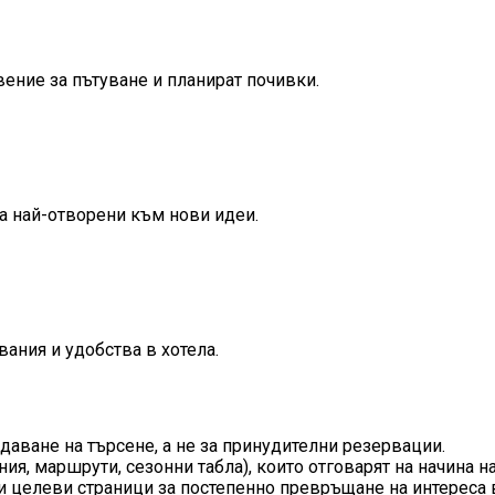
вение за пътуване и планират почивки.
са най-отворени към нови идеи.
ания и удобства в хотела.
ъздаване на търсене, а не за принудителни резервации.
я, маршрути, сезонни табла), които отговарят на начина н
 целеви страници за постепенно превръщане на интереса 