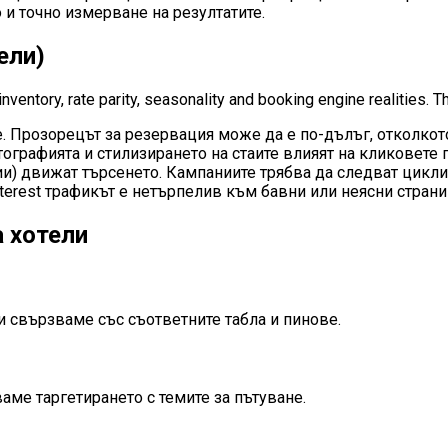
 и точно измерване на резултатите.
ели)
nventory, rate parity, seasonality and booking engine realities. T
не. Прозорецът за резервация може да е по-дълъг, отколкот
ографията и стилизирането на стаите влияят на кликовете 
ии) движат търсенето. Кампаниите трябва да следват цикли
terest трафикът е нетърпелив към бавни или неясни страни
а хотели
ги свързваме със съответните табла и пинове.
аме таргетирането с темите за пътуване.