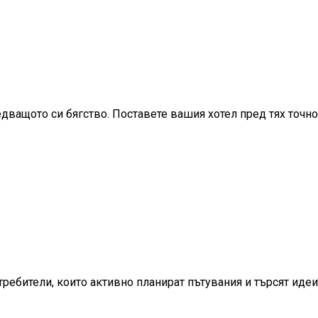
ледващото си бягство. Поставете вашия хотел пред тях точ
ебители, които активно планират пътувания и търсят идеи