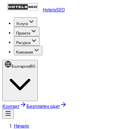
HotelsSEO
Услуги
Проекти
Ресурси
Компания
Български
BG
Контакт
Безплатен одит
Начало