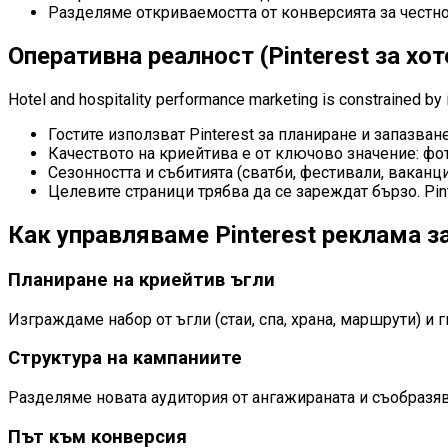
Разделяме откриваемостта от конверсията за честно
Оперативна реалност (Pinterest за хот
Hotel and hospitality performance marketing is constrained by i
Гостите използват Pinterest за планиране и запазва
Качеството на криейтива е от ключово значение: фот
Сезонността и събитията (сватби, фестивали, ваканц
Целевите страници трябва да се зареждат бързо. Pin
Как управляваме Pinterest реклама з
Планиране на криейтив ъгли
Изграждаме набор от ъгли (стаи, спа, храна, маршрути) и 
Структура на кампаниите
Разделяме новата аудитория от ангажираната и съобразяв
Път към конверсия