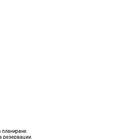
а планиране.
в резервации.