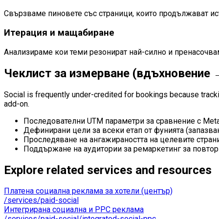
Свързваме пиновете със страници, които продължават ист
Итерация и мащабиране
Анализираме кои теми резонират най-силно и пренасочв
Чеклист за измерване (вдъхновение 
Social is frequently under-credited for bookings because tracki
add-on.
Последователни UTM параметри за сравнение с Meta 
Дефинирани цели за всеки етап от фунията (запазва
Проследяване на ангажираността на целевите страниц
Поддържане на аудитории за ремаркетинг за повтор
Explore related services and resources
Платена социална реклама за хотели (център)
/services/paid-social
Интегрирана социална и PPC реклама
/services/paid-social/integrated-social-ppc