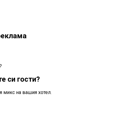
 реклама
?
е си гости?
я микс на вашия хотел.