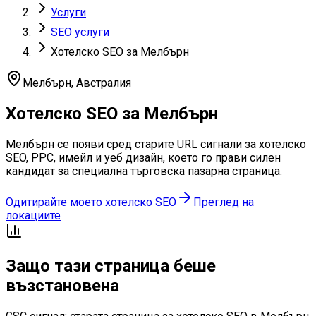
Услуги
SEO услуги
Хотелско SEO за Мелбърн
Мелбърн
,
Австралия
Хотелско SEO за Мелбърн
Мелбърн се появи сред старите URL сигнали за хотелско
SEO, PPC, имейл и уеб дизайн, което го прави силен
кандидат за специална търговска пазарна страница.
Одитирайте моето хотелско SEO
Преглед на
локациите
Защо тази страница беше
възстановена