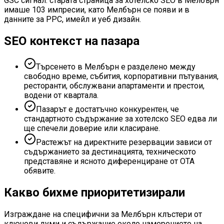
GSC сигнал: старата страница за хотелско SEO в Мелбърн
имаше 103 импресии, като Мелбърн се появи и в
данните за PPC, имейл и уеб дизайн.
SEO контекст на пазара
Търсенето в Мелбърн е разделено между
свободно време, събития, корпоративни пътувания,
ресторанти, обслужвани апартаменти и престои,
водени от квартала.
Пазарът е достатъчно конкурентен, че
стандартното съдържание за хотелско SEO едва ли
ще спечели доверие или класиране.
Растежът на директните резервации зависи от
съдържанието за дестинацията, техническото
представяне и ясното диференциране от OTA
обявите.
Какво бихме приоритетизирали
Изграждане на специфични за Мелбърн клъстери от
ключови думи и съдържание около намерението на