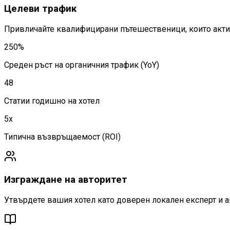
Целеви трафик
Привличайте квалифицирани пътешественици, които актив
250%
Среден ръст на органичния трафик (YoY)
48
Статии годишно на хотел
5x
Типична възвръщаемост (ROI)
Изграждане на авторитет
Утвърдете вашия хотел като доверен локален експерт и а