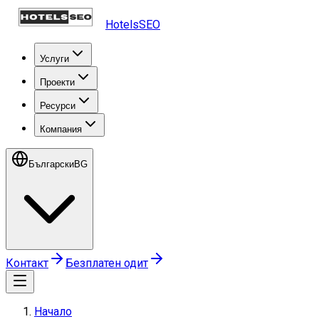
HotelsSEO
Услуги
Проекти
Ресурси
Компания
Български
BG
Контакт
Безплатен одит
Начало