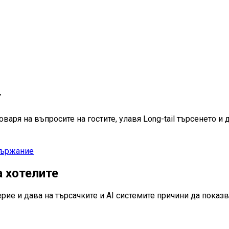
г
аря на въпросите на гостите, улавя Long-tail търсенето и д
държание
а хотелите
ие и дава на търсачките и AI системите причини да показ