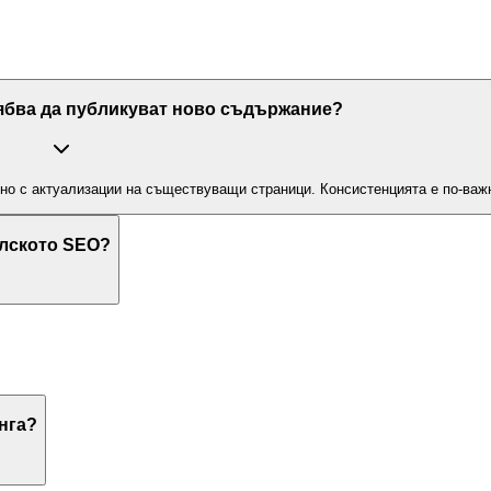
рябва да публикуват ново съдържание?
но с актуализации на съществуващи страници. Консистенцията е по-важн
елското SEO?
нга?