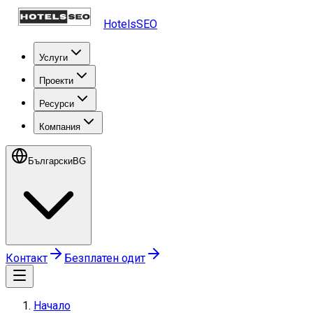
HotelsSEO
Услуги
Проекти
Ресурси
Компания
Български
BG
Контакт
Безплатен одит
Начало