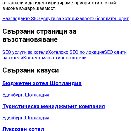
от канали и да идентифицираме приоритетите с най-
висока възвръщаемост.
Разгледайте SEO услуги за хотели
Заявете безплатен одит
Свързани страници за
възстановяване
SEO услуги за хотели
Хотелско SEO по локация
SEO одити
на хотели
Контент маркетинг за хотели
Свързани казуси
Бюджетен хотел Шотландия
Единбург, Шотландия
Туристическа мениджмънт компания
Единбург, Шотландия
Луксозен хотел