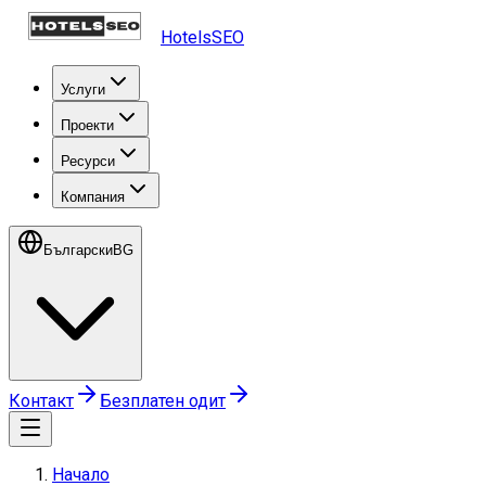
HotelsSEO
Услуги
Проекти
Ресурси
Компания
Български
BG
Контакт
Безплатен одит
Начало