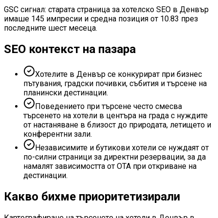
GSC сигнал: старата страница за хотелско SEO в Денвър
имаше 145 импресии и средна позиция от 10.83 през
последните шест месеца.
SEO контекст на пазара
Хотелите в Денвър се конкурират при бизнес
пътувания, градски почивки, събития и търсене на
планински дестинации.
Поведението при търсене често смесва
търсенето на хотели в центъра на града с нуждите
от настаняване в близост до природата, летището и
конферентни зали.
Независимите и бутикови хотели се нуждаят от
по-силни страници за директни резервации, за да
намалят зависимостта от OTA при откриване на
дестинации.
Какво бихме приоритетизирали
Картографиране на търсенето на хотели в Денвър в