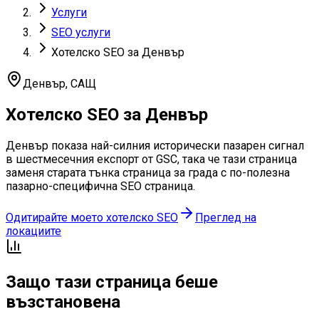
Услуги
SEO услуги
Хотелско SEO за Денвър
Денвър
,
САЩ
Хотелско SEO за Денвър
Денвър показа най-силния исторически пазарен сигнал
в шестмесечния експорт от GSC, така че тази страница
заменя старата тънка страница за града с по-полезна
пазарно-специфична SEO страница.
Одитирайте моето хотелско SEO
Преглед на
локациите
Защо тази страница беше
възстановена