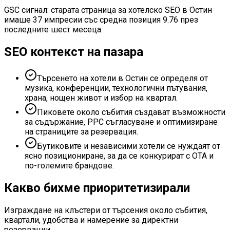
GSC сигнал: старата страница за хотелско SEO в Остин
имаше 37 импресии със средна позиция 9.76 през
последните шест месеца.
SEO контекст на пазара
Търсенето на хотели в Остин се определя от
музика, конференции, технологични пътувания,
храна, нощен живот и избор на квартал.
Пиковете около събития създават възможности
за съдържание, PPC съгласуване и оптимизиране
на страниците за резервация.
Бутиковите и независими хотели се нуждаят от
ясно позициониране, за да се конкурират с OTA и
по-големите брандове.
Какво бихме приоритетизирали
Изграждане на клъстери от търсения около събития,
квартали, удобства и намерение за директни
резервации.