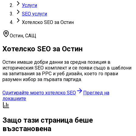
Услуги
SEO услуги
Хотелско SEO за Остин
Остин
,
САЩ
Хотелско SEO за Остин
Остин имаше добри данни за средна позиция в
историческия SEO комплект и се появи също в шаблони
на запитвания за PPC и уеб дизайн, което го прави
разумен избор за първата партида.
Одитирайте моето хотелско SEO
Преглед на
локациите
Защо тази страница беше
възстановена