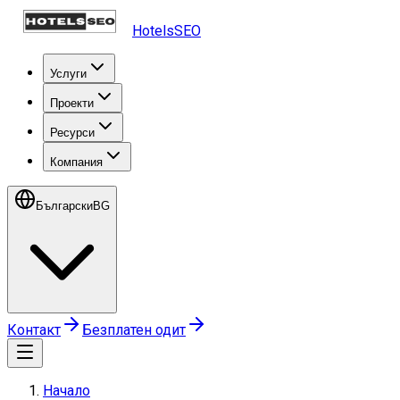
HotelsSEO
Услуги
Проекти
Ресурси
Компания
Български
BG
Контакт
Безплатен одит
Начало