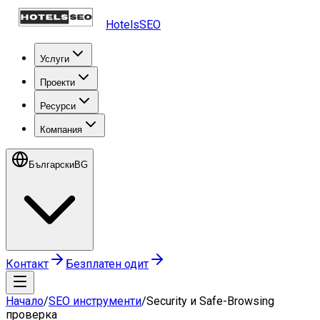
HotelsSEO
Услуги
Проекти
Ресурси
Компания
Български
BG
Контакт
Безплатен одит
Начало
/
SEO инструменти
/
Security и Safe-Browsing
проверка